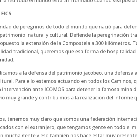
 la red todo el mundo estará informado cuando sea posible
 FICS
ndad de peregrinos de todo el mundo que nació para defend
atrimonio, natural y cultural. Defiende la peregrinación tra
ropuesto la extensión de la Compostela a 300 kilómetros.
lidad tradicional, queremos que esa forma de hospitalida
nidad.
edicamos a la defensa del patrimonio jacobeo, una defensa a
ultural. Para ello estamos actuando en todos los Caminos, 
a intervención ante ICOMOS para detener la famosa mina d
vio muy grande y contribuimos a la realización del informe 
os, tenemos muy claro que somos una federación internaci
ados con el extranjero, que tengamos gente en todo el mu
on mucha gente y eso también nos hace estar muy presentes 