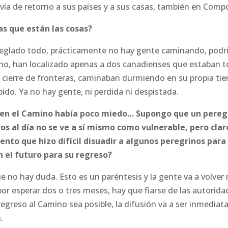
vía de retorno a sus países y a sus casas, también en Compo
as que están las cosas?
reglado todo, prácticamente no hay gente caminando, podrí
ho, han localizado apenas a dos canadienses que estaban 
el cierre de fronteras, caminaban durmiendo en su propia 
ido. Ya no hay gente, ni perdida ni despistada.
e en el Camino había poco miedo… Supongo que un pereg
os al día no se ve a sí mismo como vulnerable, pero claro
ento que hizo difícil disuadir a algunos peregrinos par
n el futuro para su regreso?
 que no hay duda. Esto es un paréntesis y la gente va a volve
or esperar dos o tres meses, hay que fiarse de las autoridad
regreso al Camino sea posible, la difusión va a ser inmediata
.