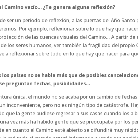
 el Camino vacío… ¿Te genera alguna reflexión?
uede ser un período de reflexión, a las puertas del Año San
remos. Por ejemplo, reflexionar sobre lo que hay que hacer
a protección de las cuencas visuales del Camino… A partir de 
d de los seres humanos, ver también la fragilidad del propio
ve a reflexionar sobre todo en lo que hay que hacer para qu
s los países no se habla más que de posibles cancelacion
se preguntan fechas, posibilidades…
ntura única, el mundo no se acaba por un cambio de fechas 
s un inconveniente, pero no es ningún tipo de catástrofe. H
o que la gente pudiese regresar a sus casas cuando los alb
 una vez más ha habido gente que se preocupaba por los p
te en cuanto el Camino esté abierto se difundirá muy rápido