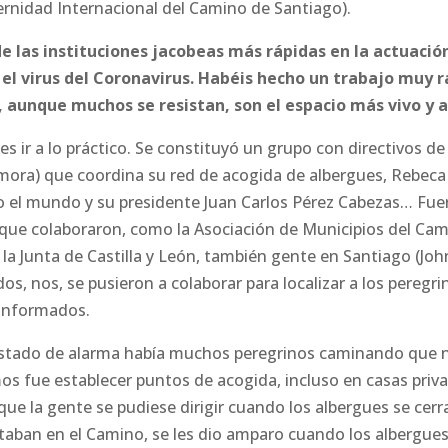
ternidad Internacional del Camino de Santiago).
de las instituciones jacobeas más rápidas en la actuación
el virus del Coronavirus. Habéis hecho un trabajo muy r
e, aunque muchos se resistan, son el espacio más vivo y
 ir a lo práctico. Se constituyó un grupo con directivos de
ora) que coordina su red de acogida de albergues, Rebeca 
o el mundo y su presidente Juan Carlos Pérez Cabezas… Fu
 que colaboraron, como la Asociación de Municipios del Cami
la Junta de Castilla y León, también gente en Santiago (John
dos, nos, se pusieron a colaborar para localizar a los peregr
sinformados.
estado de alarma había muchos peregrinos caminando que n
mos fue establecer puntos de acogida, incluso en casas priv
ue la gente se pudiese dirigir cuando los albergues se cerr
taban en el Camino, se les dio amparo cuando los albergues 