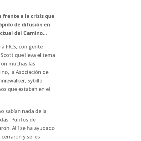
 frente a la crisis que
ápido de difusión en
 actual del Camino…
 la FICS, con gente
Scott que lleva el tema
eron muchas las
no, la Asociación de
niewalker, Sybille
inos que estaban en el
o sabían nada de la
adas. Puntos de
aron. Allí se ha ayudado
cerraron y se les