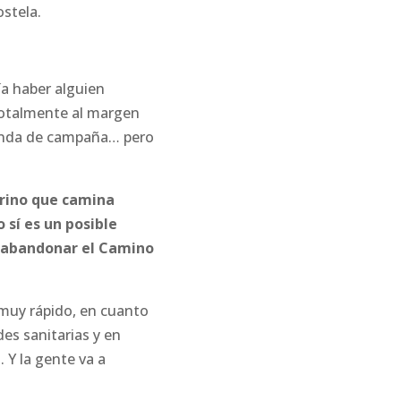
stela.
a haber alguien
totalmente al margen
tienda de campaña… pero
rino que camina
 sí es un posible
a abandonar el Camino
r muy rápido, en cuanto
es sanitarias y en
. Y la gente va a