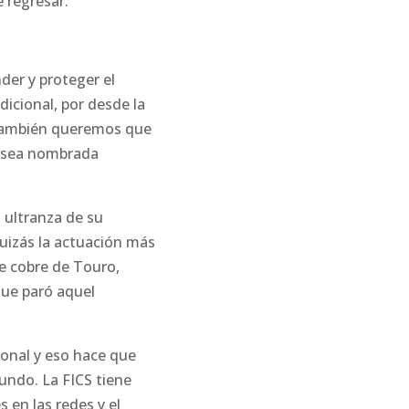
 regresar.
er y proteger el
dicional, por desde la
 También queremos que
d sea nombrada
 ultranza de su
quizás la actuación más
e cobre de Touro,
que paró aquel
onal y eso hace que
ndo. La FICS tiene
en las redes y el