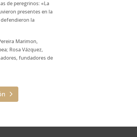
ias de peregrinos: «La
uvieron presentes en la
 defendieron la
Pereira Marimon,
obea; Rosa Vázquez,
gadores, fundadores de
ón