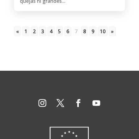
quejas ni grandes...
«
1
2
3
4
5
6
7
8
9
10
»