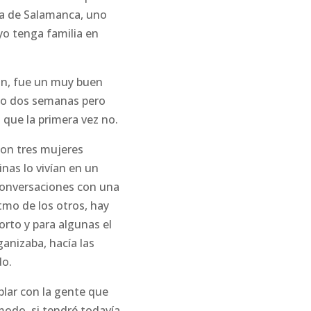
era de Salamanca, uno
yo tenga familia en
ón, fue un muy buen
ólo dos semanas pero
que la primera vez no.
con tres mujeres
nas lo vivían en un
 conversaciones con una
tmo de los otros, hay
rto y para algunas el
ganizaba, hacía las
do.
lar con la gente que
odo, si tendré todavía