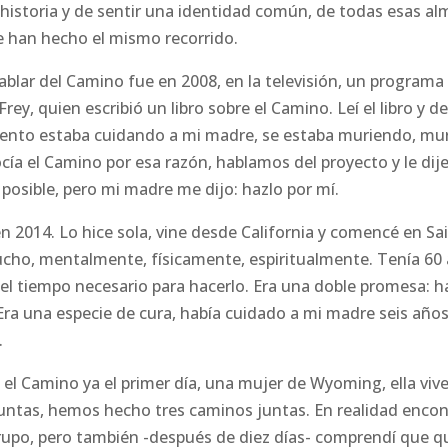
a historia y de sentir una identidad común, de todas esas 
 han hecho el mismo recorrido.
ablar del Camino fue en 2008, en la televisión, un programa 
ey, quien escribió un libro sobre el Camino. Leí el libro y de
nto estaba cuidando a mi madre, se estaba muriendo, mur
cía el Camino por esa razón, hablamos del proyecto y le dij
osible, pero mi madre me dijo: hazlo por mí.
 2014. Lo hice sola, vine desde California y comencé en Sai
ho, mentalmente, físicamente, espiritualmente. Tenía 60 a
l tiempo necesario para hacerlo. Era una doble promesa: h
Era una especie de cura, había cuidado a mi madre seis años
.
l Camino ya el primer día, una mujer de Wyoming, ella vive
tas, hemos hecho tres caminos juntas. En realidad encont
po, pero también -después de diez días- comprendí que qu