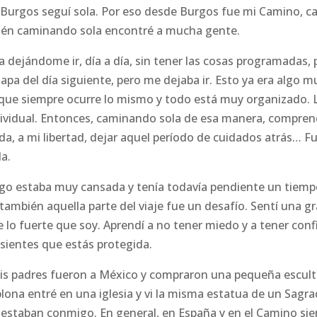
Burgos seguí sola. Por eso desde Burgos fue mi Camino, ca
bién caminando sola encontré a mucha gente.
dejándome ir, día a día, sin tener las cosas programadas, 
tapa del día siguiente, pero me dejaba ir. Esto ya era algo m
a que siempre ocurre lo mismo y todo está muy organizado. 
dividual. Entonces, caminando sola de esa manera, compre
vida, a mi libertad, dejar aquel período de cuidados atrás… F
a.
go estaba muy cansada y tenía todavía pendiente un tiempo
 también aquella parte del viaje fue un desafío. Sentí una g
 lo fuerte que soy. Aprendí a no tener miedo y a tener con
 sientes que estás protegida.
s padres fueron a México y compraron una pequeña escultu
ona entré en una iglesia y vi la misma estatua de un Sagr
estaban conmigo. En general, en España y en el Camino sie