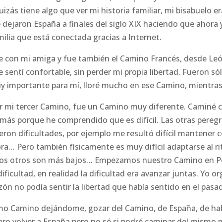
zás tiene algo que ver mi historia familiar, mi bisabuelo 
dejaron España a finales del siglo XIX haciendo que ahora 
ilia que está conectada gracias a Internet.
 con mi amiga y fue también el Camino Francés, desde Le
 sentí confortable, sin perder mi propia libertad. Fueron s
y importante para mí, lloré mucho en ese Camino, mientras 
r mi tercer Camino, fue un Camino muy diferente. Caminé 
más porque he comprendido que es difícil. Las otras peregri
eron dificultades, por ejemplo me resultó difícil mantener
ra… Pero también físicamente es muy difícil adaptarse al ri
 los otros son más bajos… Empezamos nuestro Camino en Po
ficultad, en realidad la dificultad era avanzar juntas. Yo or
zón no podía sentir la libertad que había sentido en el pasa
mo Camino dejándome, gozar del Camino, de España, de hab
o volver a España pero no sé si podré caminar del mismo m