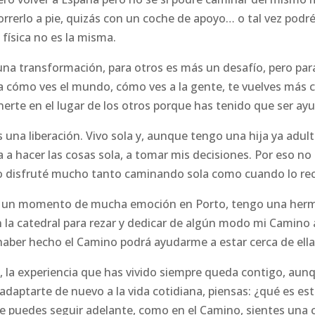
correrlo a pie, quizás con un coche de apoyo… o tal vez podr
física no es la misma.
una transformación, para otros es más un desafío, pero par
 cómo ves el mundo, cómo ves a la gente, te vuelves más c
erte en el lugar de los otros porque has tenido que ser a
 una liberación. Vivo sola y, aunque tengo una hija ya adult
a a hacer las cosas sola, a tomar mis decisiones. Por eso no 
o disfruté mucho tanto caminando sola como cuando lo rec
iví un momento de mucha emoción en Porto, tengo una her
n la catedral para rezar y dedicar de algún modo mi Camino 
aber hecho el Camino podrá ayudarme a estar cerca de ella
, la experiencia que has vivido siempre queda contigo, aun
e adaptarte de nuevo a la vida cotidiana, piensas: ¿qué es e
e puedes seguir adelante, como en el Camino, sientes una