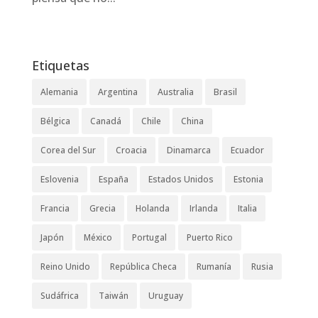
Etiquetas
Alemania
Argentina
Australia
Brasil
Bélgica
Canadá
Chile
China
Corea del Sur
Croacia
Dinamarca
Ecuador
Eslovenia
España
Estados Unidos
Estonia
Francia
Grecia
Holanda
Irlanda
Italia
Japón
México
Portugal
Puerto Rico
Reino Unido
República Checa
Rumanía
Rusia
Sudáfrica
Taiwán
Uruguay